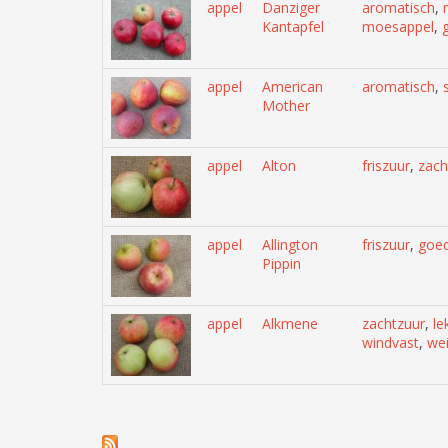
appel
Danziger
aromatisch
,
Kantapfel
moesappel
,
appel
American
aromatisch
,
Mother
appel
Alton
friszuur
,
zach
appel
Allington
friszuur
,
goe
Pippin
appel
Alkmene
zachtzuur
,
le
windvast
,
wei