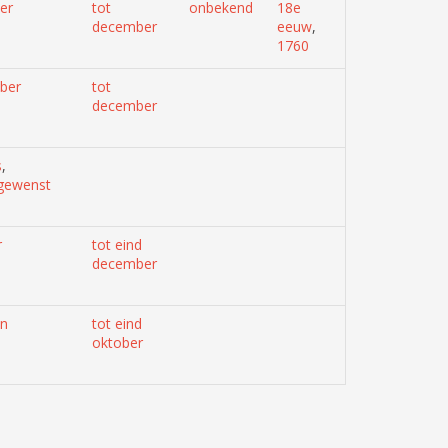
er
tot
onbekend
18e
december
eeuw
,
1760
ber
tot
december
s
,
gewenst
r
tot eind
december
en
tot eind
oktober