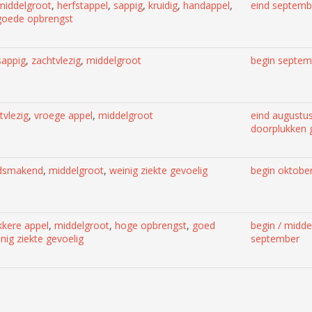
middelgroot
,
herfstappel
,
sappig
,
kruidig
,
handappel
,
eind septemb
goede opbrengst
sappig
,
zachtvlezig
,
middelgroot
begin septem
tvlezig
,
vroege appel
,
middelgroot
eind augustu
doorplukken 
dsmakend
,
middelgroot
,
weinig ziekte gevoelig
begin oktobe
kkere appel
,
middelgroot
,
hoge opbrengst
,
goed
begin / midd
nig ziekte gevoelig
september