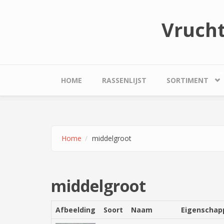
Overslaan en naar de inhoud gaan
Vruch
HOME
RASSENLIJST
SORTIMENT
Home
middelgroot
middelgroot
Afbeelding
Soort
Naam
Eigenschap