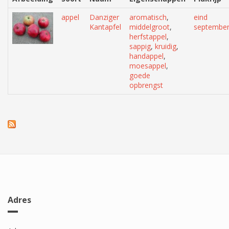
appel
Danziger
aromatisch
,
eind
Kantapfel
middelgroot
,
septembe
herfstappel
,
sappig
,
kruidig
,
handappel
,
moesappel
,
goede
opbrengst
Adres