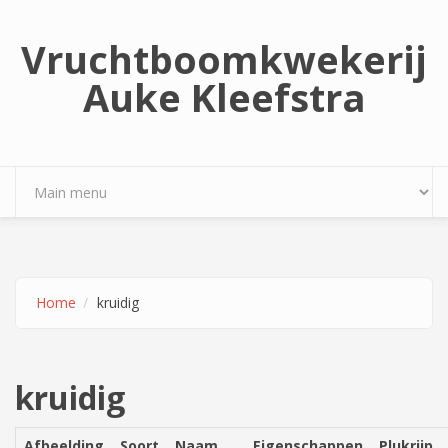
Overslaan en naar de inhoud gaan
Vruchtboomkwekerij
Auke Kleefstra
Home
kruidig
kruidig
Afbeelding
Soort
Naam
Eigenschappen
Plukrijp