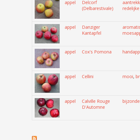
appel
Delcorf
aantrekk
(Delbarestivale)
redelijk
appel
Danziger
aromati
Kantapfel
moesapp
appel
Cox's Pomona
handapp
appel
Cellini
mooi
,
br
appel
Calville Rouge
bijzonde
D'Automne