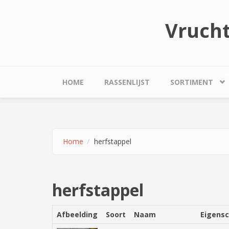
Overslaan en naar de inhoud gaan
Vruch
HOME
RASSENLIJST
SORTIMENT
Home
herfstappel
herfstappel
Afbeelding
Soort
Naam
Eigens