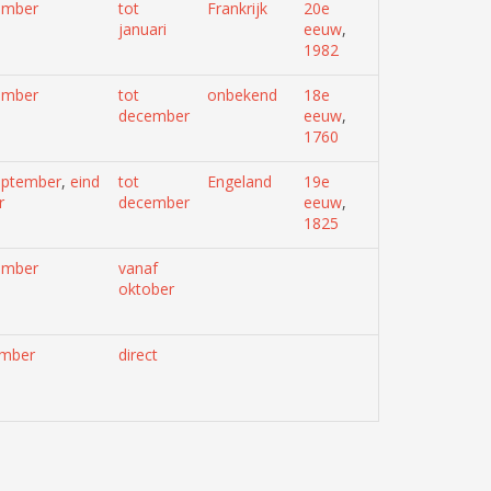
ember
tot
Frankrijk
20e
januari
eeuw
,
1982
ember
tot
onbekend
18e
december
eeuw
,
1760
eptember
,
eind
tot
Engeland
19e
r
december
eeuw
,
1825
ember
vanaf
oktober
ember
direct