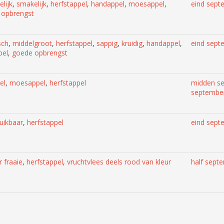
elijk
,
smakelijk
,
herfstappel
,
handappel
,
moesappel
,
eind sept
e opbrengst
sch
,
middelgroot
,
herfstappel
,
sappig
,
kruidig
,
handappel
,
eind sept
el
,
goede opbrengst
el
,
moesappel
,
herfstappel
midden s
septembe
uikbaar
,
herfstappel
eind sept
r fraaie
,
herfstappel
,
vruchtvlees deels rood van kleur
half sept