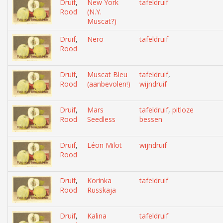
Druif
,
New York
tafeldruif
Rood
(N.Y.
Muscat?)
Druif
,
Nero
tafeldruif
Rood
Druif
,
Muscat Bleu
tafeldruif
,
Rood
(aanbevolen!)
wijndruif
Druif
,
Mars
tafeldruif
,
pitloze
Rood
Seedless
bessen
Druif
,
Léon Milot
wijndruif
Rood
Druif
,
Korinka
tafeldruif
Rood
Russkaja
Druif
,
Kalina
tafeldruif