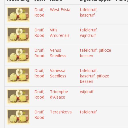
Druif
,
West Frisia
tafeldruif
,
Rood
kasdruif
Druif
,
Vitis
tafeldruif
,
Rood
Amurensis
wijndruif
Druif
,
Venus
tafeldruif
,
pitloze
Rood
Seedless
bessen
Druif
,
Vanessa
tafeldruif
,
Rood
Seedless
kasdruif
,
pitloze
bessen
Druif
,
Triomphe
wijdruif
Rood
d'Alsace
Druif
,
Tereshkova
tafeldruif
Rood