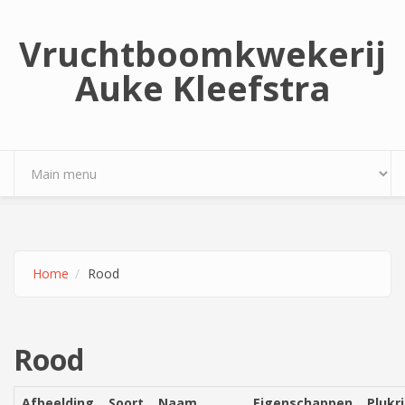
Overslaan en naar de inhoud gaan
Vruchtboomkwekerij
Auke Kleefstra
Home
Rood
Rood
Afbeelding
Soort
Naam
Eigenschappen
Plukri