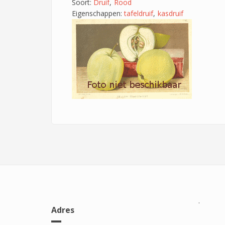
Soort:
Druif
Rood
Eigenschappen:
tafeldruif
kasdruif
.
Adres