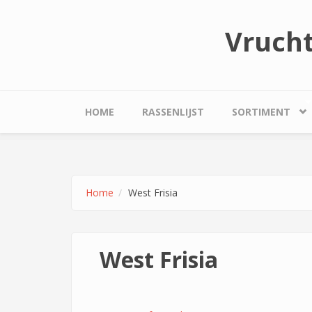
Overslaan en naar de inhoud gaan
Vruch
HOME
RASSENLIJST
SORTIMENT
Home
West Frisia
West Frisia