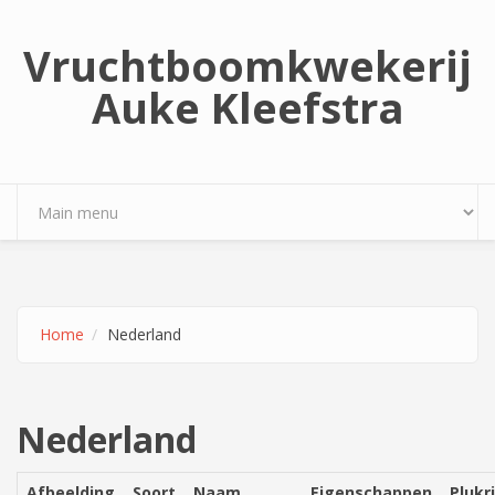
Overslaan en naar de inhoud gaan
Vruchtboomkwekerij
Auke Kleefstra
Home
Nederland
Nederland
Afbeelding
Soort
Naam
Eigenschappen
Plukri