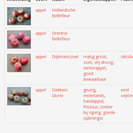
appel
Hollandsche
Bellefleur
appel
Drentse
Bellefleur
appel
Dijkmanszoet
matig groot
,
oktob
zoet
,
vrij droog
,
winterappel
,
goed
bewaarbaar
appel
Dekkers
geurig
,
eind
Glorie
nederlands
,
septe
handappel
,
friszuur
,
zoeter
bij rijping
,
goede
opbrengst