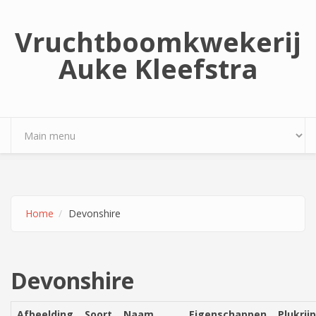
Overslaan en naar de inhoud gaan
Vruchtboomkwekerij
Auke Kleefstra
Home
Devonshire
Devonshire
Afbeelding
Soort
Naam
Eigenschappen
Plukrijp