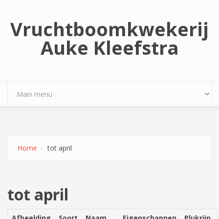
Overslaan en naar de inhoud gaan
Vruchtboomkwekerij
Auke Kleefstra
Home
tot april
tot april
Afbeelding
Soort
Naam
Eigenschappen
Plukrijp