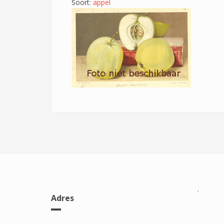
Soort:
appel
.
Adres