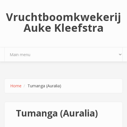
Overslaan en naar de inhoud gaan
Vruchtboomkwekerij
Auke Kleefstra
Home
Tumanga (Auralia)
Tumanga (Auralia)