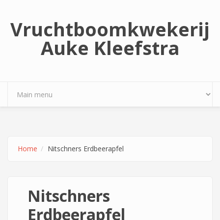
Overslaan en naar de inhoud gaan
Vruchtboomkwekerij
Auke Kleefstra
Home
Nitschners Erdbeerapfel
Nitschners
Erdbeerapfel